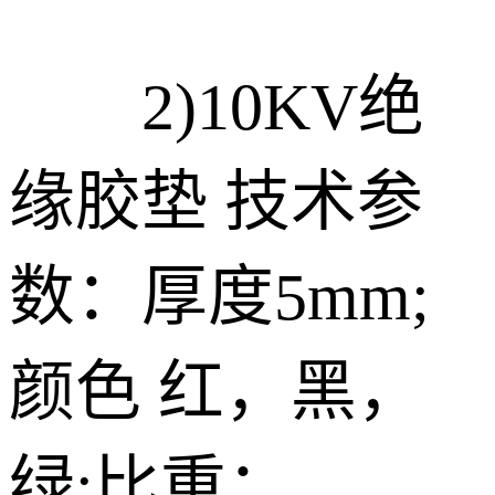
2)10KV绝
缘胶垫 技术参
数：厚度5mm;
颜色 红，黑，
绿;比重：