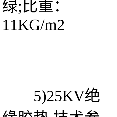
绿;比重：
11KG/m2
5)25KV绝