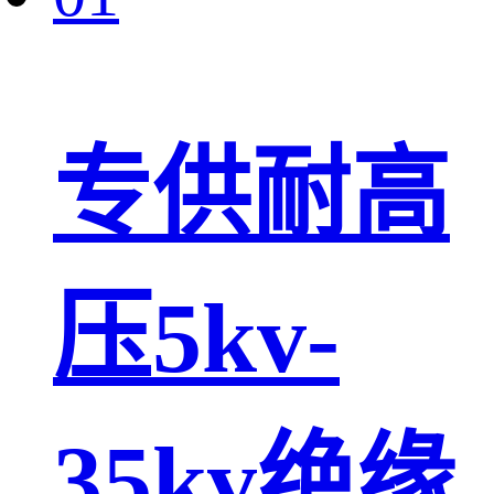
专供耐高
压5kv-
35kv绝缘