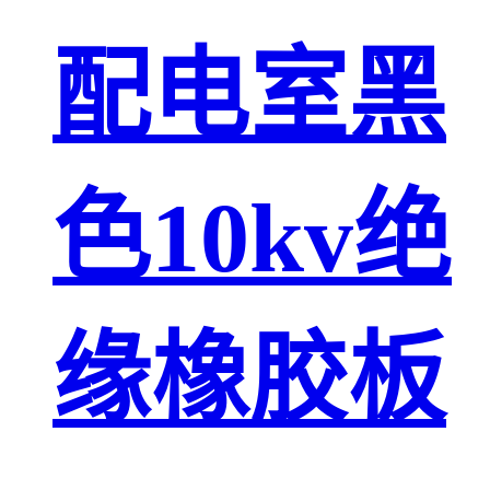
配电室黑
色10kv绝
缘橡胶板