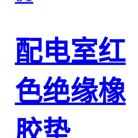
配电室红
色绝缘橡
胶垫