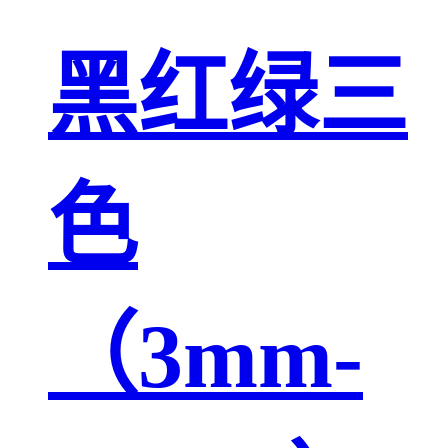
黑红绿三
色
（3mm-